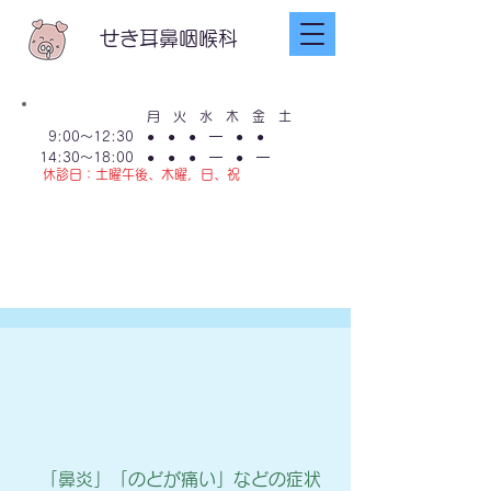
せき耳鼻咽喉科
月 火 水 木 金 土
9:00～12:30
● ● ● ━ ● ●
14:30～18:00
● ● ● ━ ● ━
休診日：土曜午後、木曜，日、祝
LINE友達登録
は​こちらから
「鼻炎」「のどが痛い」などの症状