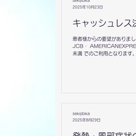
sekijibika
2025年10月23日
キャッシュレス
患者様からの要望がありまし
JCB・ AMERICANE
未満 でのご利用となります
Ｎ・nanako・交通系電子
利用の場合、 残高にご注意
ます。 当院でのチャージは出来
、 診断書などの文書料、Ｃ
は、ご利用できません。 そ
sekijibika
2025年8月29日