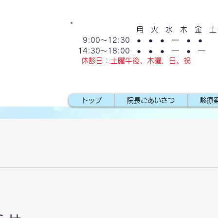
月 火 水 木 金 土
9:00～12:30
● ● ● ━ ● ●
14:30～18:00
● ● ● ━ ● 
休診日：土曜午後、木曜，日、祝
トップ
院長ごあいさつ
診療