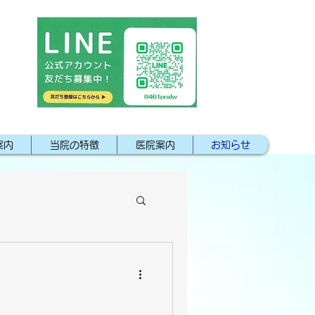
LINE友達登録
━
は​こちらから
案内
当院の特徴
医院案内
お知らせ