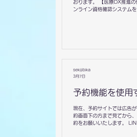
おります。 【医療DX推進
ンライン資格確認システム
①電子資格確認を利用し
ります。 ②マイナンバ
用促進に向け、患者様へ
テ情報共有サービスを活用
です。 【夜間・早朝加算】
を発行することで、お薬の
sekijibika
3月7日
予約機能を使用
現在、予約サイトでは広告が
約画面下の方まで見てから、
約をお願いいたします。 L
いたします。 ① 必ず、受