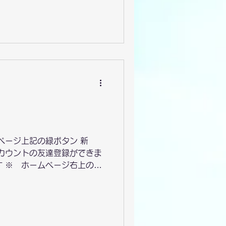
、必ず受診する方の 診察券
情報になります。この記入の有
ます。 ③ シンプルアンケ
のどが痛い。鼻水が止まらな
ページ上記の緑ボタン 新
アカウントの友達登録ができま
です ※ ホームページ右上のア
INEから予約サイトに移動
す。キャンセルもLINEから
けいたしますが、 新しいア
ます。皆様が便利に使えるよ
（鼻だけの画像表示）です。