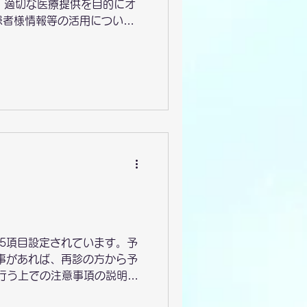
・適切な医療提供を目的にオ
患者様情報等の活用について
を、 診療に活用してお
り、 マイナ保険証の利
③電子処方箋、電子カル
Ｘに対しての取組を整備中
 一般的な名称により処方箋
が5項目設定されています。予
事があれば、再診の方から予
を行う上での注意事項の説明を
子様の予約）連絡先などの登