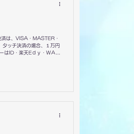
は、VISA・MASTER・
す。 タッチ決済の場合、１万円
ーはID・楽天Eｄｙ・ＷＡＯ
ayなど）。 電子マネーをご
め、 チャージ をお願い致し
、 ｲﾝﾌﾙｴﾝｻﾞ 予防接種
が生じる診察の場合の支払いに