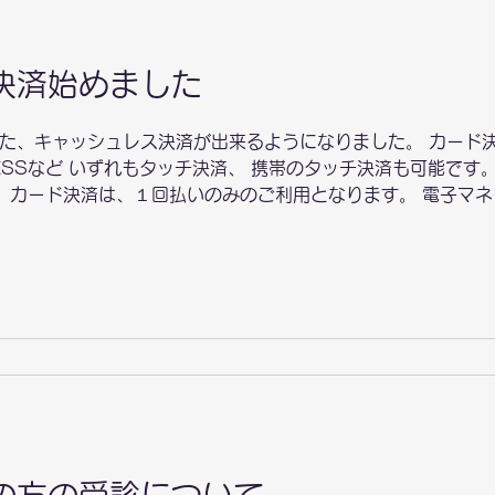
決済始めました
た、キャッシュレス決済が出来るようになりました。 カード決済
XPRESSなど いずれもタッチ決済、 携帯のタッチ決済も可能で
。 カード決済は、１回払いのみのご利用となります。 電子マネ
マネー となります。 QRコード決済は行っておりません（PayP
 下さい。 残高不足の場合には、ご利用になれません。あらかじ
ません。 キャッシュレス決済出来る対象は、 保険診療の支払い と
ＰＡＰの支払い が主な対象となります。 自費で受診し、返金
の他、不明な点・質問などは、受付までお願い致します。