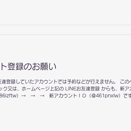
Kです。 ② 次に、大切な事が、シンプルアンケートの部分で
入してください。 注意！ 過去の受診歴を調べるうえで大切な
くる場合がありますので、記入忘れの無いようにお願いいたし
思った主な症状を簡単に記入してください。例）熱は無いが、
い。など簡単で良いので必ず記入をお願いいたします。 ④ アレルギー検査を受け
ント登録のお願い
お友達登録していたアカウントでは予約などが行えません。 この
リック又は、ホームページ上記の LINEお友達登録 からも、新
6izftw）→ → → 新アカウントＩＤ（＠461pnxlw）
なっております。 新しいアカウントを登録していただくと、L
の設定が完了いたしました。LINEにも予約内容が届いて便利で
さい。 以前のアカウントからの引っ越しが必要でお手数をおか
みて下さい。 今後も、しばらくは修正しながらの運用となり
おります。 ３月までに友達追加された方は、古いアカウント