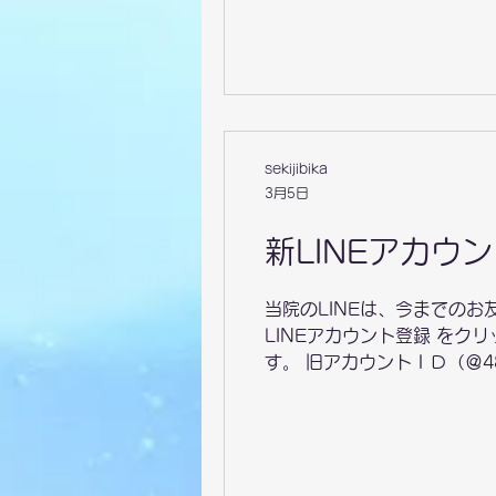
録は、保護者の方の情報でO
の番号 か 生年月日 を記
無で、診察の順番も変わって
ートの部分に、受診したいと
sekijibika
3月5日
新LINEアカウ
当院のLINEは、今までの
LINEアカウント登録 をク
す。 旧アカウントＩＤ（＠48
カウントＩＤも新しく変更に
し、 簡単に予約が出来る機能
出来ますので、ぜひご利用下
カウントのお友達登録をして
うにしていきたいとおもって