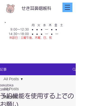
せき耳鼻咽喉科
月 火 水 木 金 土
9:00～12:30
● ● ● ━ ● ●
14:30～18:00
● ● ● ━ ● ━
休診日：土曜午後、木曜，日、祝
LINE友達登録
は​こちらから
記事
All Posts
sekijibika
All Posts
3月7日
予約機能を使用する上での
新着情報
お願い